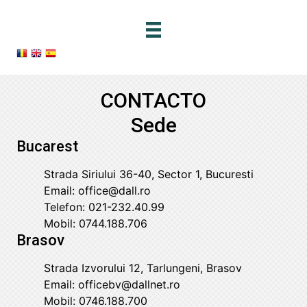
Skip
to
main
content
CONTACTO
Sede
Bucarest
Strada Siriului 36-40, Sector 1, Bucuresti
Email:
office@dall.ro
Telefon:
021-232.40.99
Mobil:
0744.188.706
Brasov
Strada Izvorului 12, Tarlungeni, Brasov
Email:
officebv@dallnet.ro
Mobil:
0746.188.700