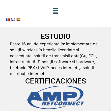
Skip
to
main
content
ESTUDIO
Peste 16 ani de experiență în: implementare de
soluții wireless în benzile licențiate și
nelicențiate, soluții de transmisii date(Cu, FO,),
infrastructură IT, soluții software și hardware,
telefonie PBX și VoIP, acces internet și soluții
distribuție internet.
CERTIFICACIONES